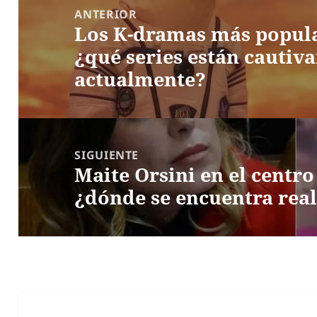
de
ANTERIOR
Los K-dramas más popula
entradas
Entrada
¿qué series están cautiv
anterior:
actualmente?
SIGUIENTE
Maite Orsini en el centro
Entrada
¿dónde se encuentra rea
siguiente: