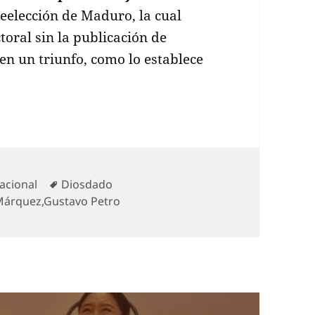
reelección de Maduro, la cual
oral sin la publicación de
n un triunfo, como lo establece
orías
Etiquetas
acional
Diosdado
Márquez
,
Gustavo Petro