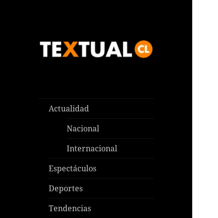
Las noticias que pasan aquí y
TEXTUAL
en todas partes
Actualidad
Nacional
Internacional
Espectáculos
Deportes
Tendencias