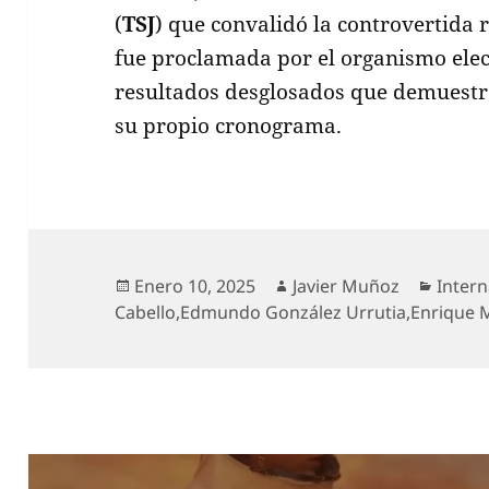
(
TSJ
) que convalidó la controvertida 
fue proclamada por el organismo elect
resultados desglosados que demuestre
su propio cronograma.
Publicado
Autor
Categ
Enero 10, 2025
Javier Muñoz
Intern
el
Cabello
,
Edmundo González Urrutia
,
Enrique 
Navegación