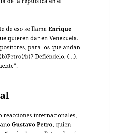
ía de la república en el
nte de eso se llama
Enrique
que quieren dar en Venezuela.
opositores, para los que andan
(b)Petro(/b)? Defiéndelo, (…).
uente”.
al
 reacciones internacionales,
biano
Gustavo Petro
, quien