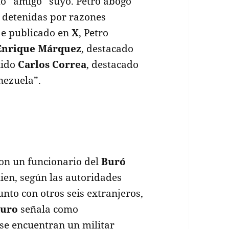
mo “amigo” suyo. Petro abogó
s detenidas por razones
je publicado en
X
, Petro
Enrique Márquez
, destacado
nido
Carlos Correa
, destacado
nezuela”.
on un funcionario del
Buró
uien, según las autoridades
unto con otros seis extranjeros,
duro
señala como
 se encuentran un militar