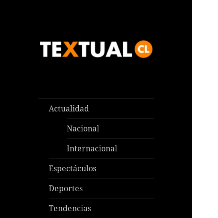
Las noticias que pasan aquí y
TEXTUAL
en todas partes
Actualidad
Nacional
Internacional
Espectáculos
Deportes
Tendencias