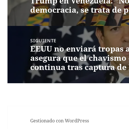
Trump en Venezuela: “No 
democracia, se trata de p
SIGUIENTE
EEUU no enviará tropas 
Entrada
asegura que el chavismo 
siguiente:
continua tras captura d
Gestionado con WordPress