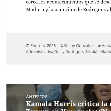
cerca los acontecimientos que se desa
Maduro y la asunción de Rodríguez al
Publicado
Autor
Cate
Enero 4, 2026
Felipe González
Actu
el
Administrativa
,
Delcy Rodríguez
,
Nicolás Mad
Navegación
de
ANTERIOR
Kamala Harris critica la
entradas
Entrada
anterior: