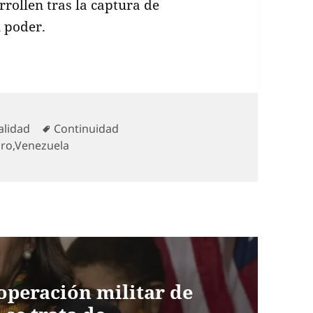
rrollen tras la captura de
 poder.
gorías
Etiquetas
alidad
Continuidad
uro
,
Venezuela
 operación militar de