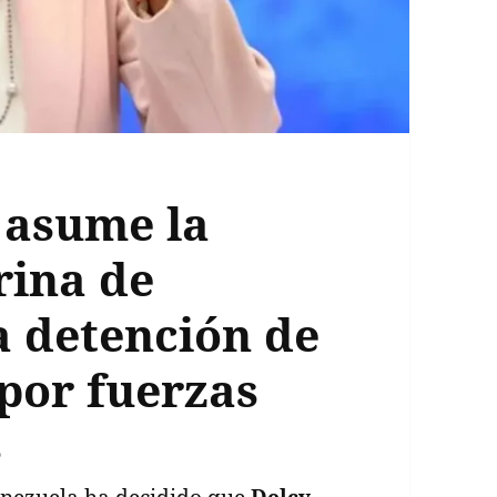
 asume la
rina de
a detención de
por fuerzas
s
enezuela ha decidido que
Delcy