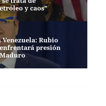
se trata de
etróleo y caos”
a Venezuela: Rubio
enfrentará presión
e Maduro