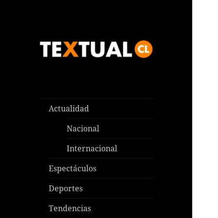
Las noticias que pasan aquí y
TEXTUAL
en todas partes
Actualidad
Nacional
Internacional
Espectáculos
Deportes
Tendencias