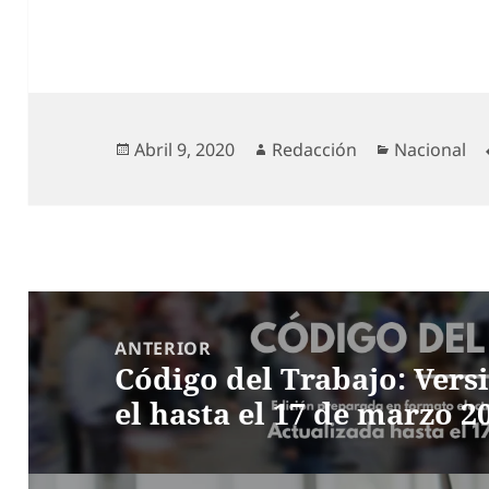
Publicado
Autor
Categorías
Abril 9, 2020
Redacción
Nacional
el
Navegación
de
ANTERIOR
Código del Trabajo: Vers
entradas
Entrada
el hasta el 17 de marzo 2
anterior: