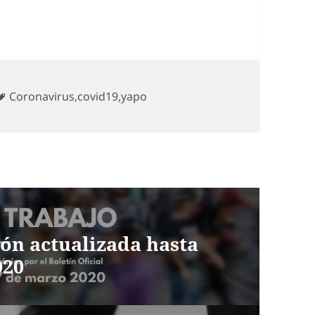
Etiquetas
Coronavirus
,
covid19
,
yapo
ión actualizada hasta
020