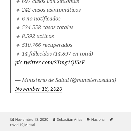
🔸 697 casos con síntomas
🔸 242 casos asintomáticos
🔸 6 no notificados
🔸 534.558 casos totales
🔸 8.592 activos
🔸 510.766 recuperados
🔸 14 fallecidos (14.897 en total)
pic.twitter.com/STmg1QI5sF
— Ministerio de Salud (@ministeriosalud)
November 18, 2020
Publicado
Autor
Categorías
Etiquetas
Noviembre 18, 2020
Sebastián Arias
Nacional
el
covid 19
,
Minsal