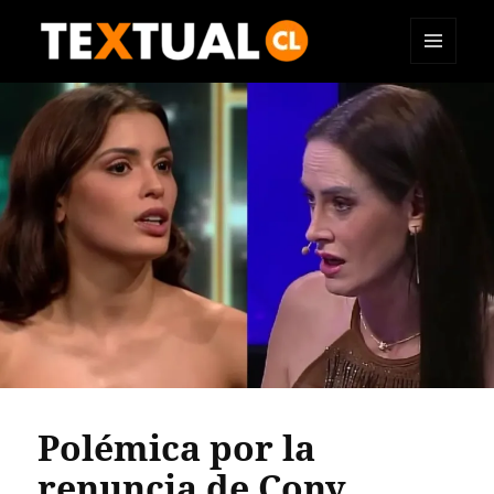
MENÚ
TEXTUAL
Y
WIDGETS
Polémica por la
renuncia de Cony