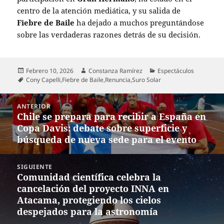
centro de la atención mediática, y su salida de
Fiebre de Baile
ha dejado a muchos preguntándose
sobre las verdaderas razones detrás de su decisión.
Publicado
Autor
Categorías
Febrero 10, 2026
Constanza Ramírez
Espectáculos
el
Etiquetas
Cony Capelli
,
Fiebre de Baile
,
Renuncia
,
Suro Solar
Navegación
ANTERIOR
de
Chile se prepara para recibir a España en
Entrada
entradas
Copa Davis: debate sobre superficie y
anterior:
búsqueda de nueva sede para el evento
SIGUIENTE
Comunidad científica celebra la
Entrada
cancelación del proyecto INNA en
siguiente:
Atacama, protegiendo los cielos
despejados para la astronomía