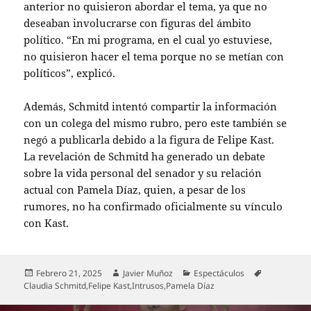
anterior no quisieron abordar el tema, ya que no
deseaban involucrarse con figuras del ámbito
político. “En mi programa, en el cual yo estuviese,
no quisieron hacer el tema porque no se metían con
políticos”, explicó.
Además, Schmitd intentó compartir la información
con un colega del mismo rubro, pero este también se
negó a publicarla debido a la figura de Felipe Kast.
La revelación de Schmitd ha generado un debate
sobre la vida personal del senador y su relación
actual con Pamela Díaz, quien, a pesar de los
rumores, no ha confirmado oficialmente su vínculo
con Kast.
Publicado
Autor
Categorías
Etiquetas
Febrero 21, 2025
Javier Muñoz
Espectáculos
el
Claudia Schmitd
,
Felipe Kast
,
Intrusos
,
Pamela Díaz