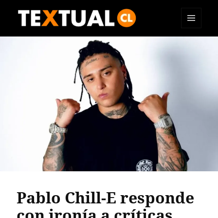
MENÚ
TEXTUAL
Y
WIDGETS
Pablo Chill-E responde
con ironía a críticas