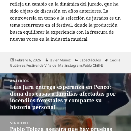
refleja un cambio en la dinámica del jurado, que ha
sido objeto de discusión en años anteriores. La
controversia en torno a la selección de jurados es un
tema recurrente en el festival, donde la producción
busca equilibrar la experiencia con la frescura de
nuevas voces en la industria musical.
Publicado
Autor
Categorías
Etiquetas
Febrero 6, 2026
Javier Muñoz
Espectáculos
Cecilia
el
Gutiérrez
,
Festival de Viña del Mar
,
instagram
,
Pablo Chill-E
Navegación
ANTERIOR
de
Luis Jara entrega esperanza en Penco:
Entrada
entradas
dona dos casas a familias afectadas por
anterior:
incendios forestales y comparte su
historia personal
SIGUIENTE
Pablo Toloza asegura que hay pruebas
Entrada