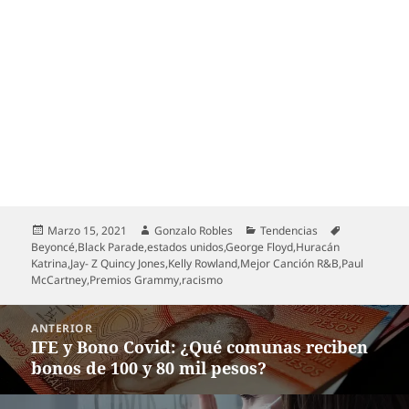
Publicado
Autor
Categorías
Etiquetas
Marzo 15, 2021
Gonzalo Robles
Tendencias
el
Beyoncé
,
Black Parade
,
estados unidos
,
George Floyd
,
Huracán
Katrina
,
Jay- Z Quincy Jones
,
Kelly Rowland
,
Mejor Canción R&B
,
Paul
McCartney
,
Premios Grammy
,
racismo
Navegación
ANTERIOR
de
IFE y Bono Covid: ¿Qué comunas reciben
Entrada
entradas
bonos de 100 y 80 mil pesos?
anterior: