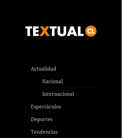
Las noticias que pasan aquí y
TEXTUAL
en todas partes
Actualidad
Nacional
Internacional
Espectáculos
Deportes
Tendencias