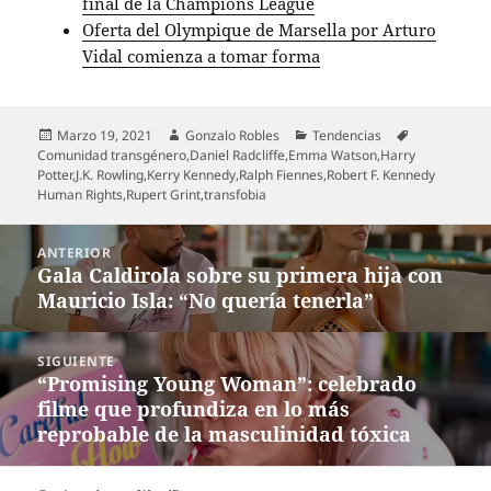
final de la Champions League
Oferta del Olympique de Marsella por Arturo
Vidal comienza a tomar forma
Publicado
Autor
Categorías
Etiquetas
Marzo 19, 2021
Gonzalo Robles
Tendencias
el
Comunidad transgénero
,
Daniel Radcliffe
,
Emma Watson
,
Harry
Potter
,
J.K. Rowling
,
Kerry Kennedy
,
Ralph Fiennes
,
Robert F. Kennedy
Human Rights
,
Rupert Grint
,
transfobia
Navegación
ANTERIOR
de
Gala Caldirola sobre su primera hija con
Entrada
entradas
Mauricio Isla: “No quería tenerla”
anterior:
SIGUIENTE
“Promising Young Woman”: celebrado
Entrada
filme que profundiza en lo más
siguiente:
reprobable de la masculinidad tóxica