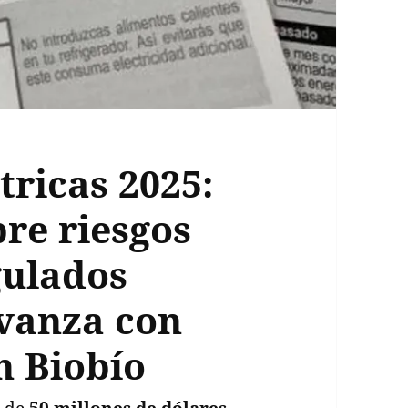
tricas 2025:
bre riesgos
gulados
vanza con
n Biobío
r de
50 millones de dólares