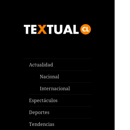
Las noticias que pasan aquí y
TEXTUAL
en todas partes
Actualidad
Nacional
Internacional
Espectáculos
Deportes
Tendencias