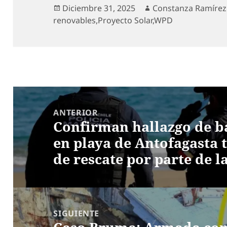
Publicado
Autor
Diciembre 31, 2025
Constanza Ramírez
el
renovables
,
Proyecto Solar
,
WPD
Navegación
de
ANTERIOR
Confirman hallazgo de b
entradas
Entrada
en playa de Antofagasta t
anterior:
de rescate por parte de 
SIGUIENTE
Entrada