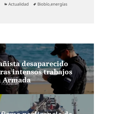
Categorías
Etiquetas
Actualidad
Biobío
,
energías
añista desaparecido
ras intensos trabajos
la Armada