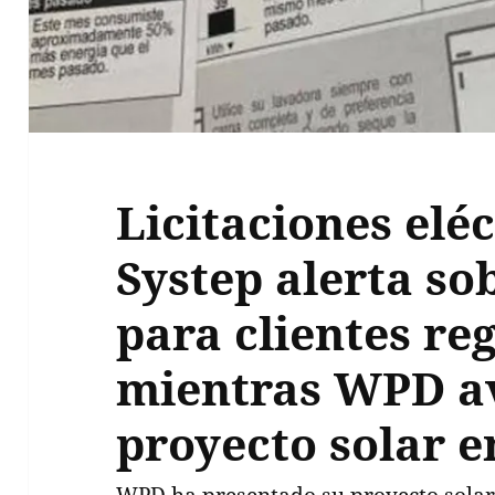
Licitaciones eléc
Systep alerta so
para clientes re
mientras WPD a
proyecto solar e
WPD ha presentado su proyecto sola