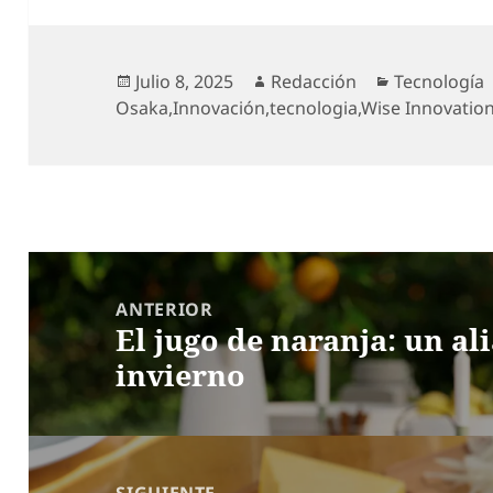
Publicado
Autor
Categorías
Julio 8, 2025
Redacción
Tecnología
el
Osaka
,
Innovación
,
tecnologia
,
Wise Innovation
Navegación
de
ANTERIOR
El jugo de naranja: un al
entradas
Entrada
invierno
anterior:
SIGUIENTE