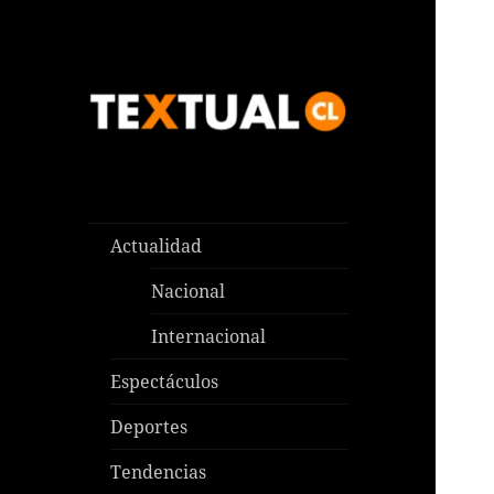
Las noticias que pasan aquí y
TEXTUAL
en todas partes
Actualidad
Nacional
Internacional
Espectáculos
Deportes
Tendencias