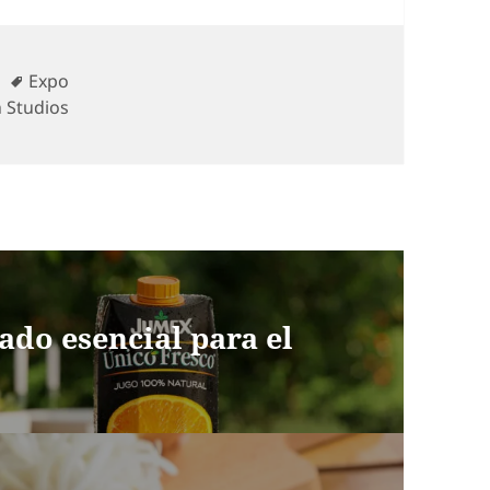
Etiquetas
Expo
 Studios
iado esencial para el