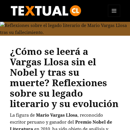
MENÚ
TEXTUAL
Y
WIDGETS
¿Cómo se leerá a
Vargas Llosa sin el
Nobel y tras su
muerte? Reflexiones
sobre su legado
literario y su evolución
La figura de
Mario Vargas Llosa
, reconocido
escritor peruano y ganador del
Premio Nobel de
Literatura
en 2010, ha sido objeto de análisis y