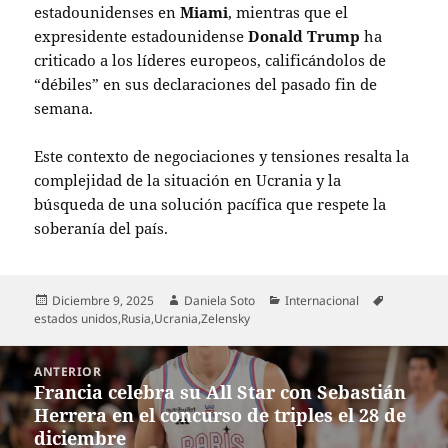
estadounidenses en
Miami
, mientras que el
expresidente estadounidense
Donald Trump
ha
criticado a los líderes europeos, calificándolos de
“débiles” en sus declaraciones del pasado fin de
semana.
Este contexto de negociaciones y tensiones resalta la
complejidad de la situación en Ucrania y la
búsqueda de una solución pacífica que respete la
soberanía del país.
Publicado
Autor
Categorías
Etiquetas
Diciembre 9, 2025
Daniela Soto
Internacional
el
estados unidos
,
Rusia
,
Ucrania
,
Zelensky
Navegación
ANTERIOR
de
Francia celebra su All Star con Sebastián
Entrada
entradas
Herrera en el concurso de triples el 28 de
anterior:
diciembre