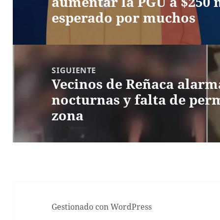
aumentar la PGU a $250 
anterior:
esperado por muchos
SIGUIENTE
Vecinos de Reñaca alarm
Entrada
nocturnas y falta de perm
siguiente:
zona
Gestionado con WordPress