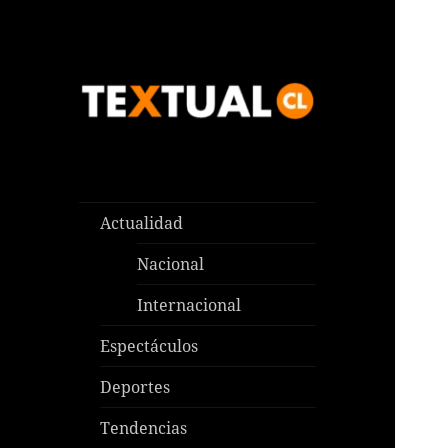
Las noticias que pasan aquí y
TEXTUAL
en todas partes
Actualidad
Nacional
Internacional
Espectáculos
Deportes
Tendencias