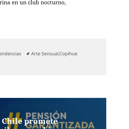
rina en un club nocturno,
ategorías
Etiquetas
endencias
Arte Sensual
,
Copihue
 Chile promete