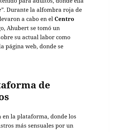
enido para adultos, donde ella
e”
. Durante la alfombra roja de
llevaron a cabo en el
Centro
go, Ahubert se tomó un
obre su actual labor como
da página web, donde se
taforma de
os
 en la plataforma, donde los
istros más sensuales por un