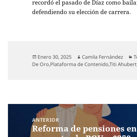
recordó el pasado de Díaz como baila
defendiendo su elección de carrera.
Publicado
Autor
C
Enero 30, 2025
Camila Fernández
T
el
De Oro
,
Plataforma de Contenido
,
Titi Ahubert
Navegación
de
ANTERIOR
Reforma de pensiones en
entradas
Entrada