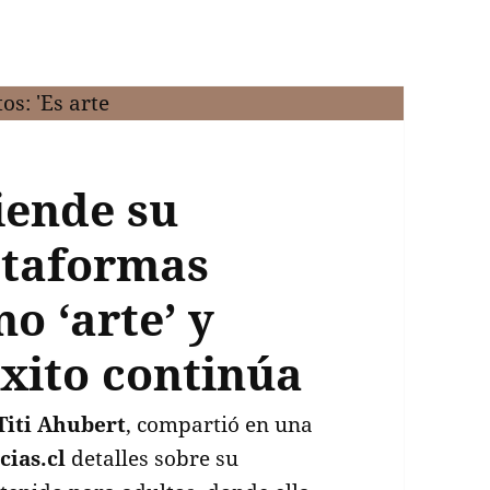
iende su
ataformas
o ‘arte’ y
xito continúa
Titi Ahubert
, compartió en una
ias.cl
detalles sobre su