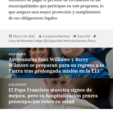
municipalidades que participan en este programa, lo
que asegura una mayor protección y cumplimiento
de sus obligaciones legales.
Publicado
Autor
Categorías
Etiquetas
Marzo 18, 2025
Constanza Ramírez
Dato Útil
el
Casa de Moneda
,
Código QR
,
Seguridad Vehicular
,
Tercera Placa
Navegación
ANTERIOR
de
Astronautas Suni Williams y Barry
Entrada
entradas
Wilmore se preparan para su regreso a la
anterior:
Tierra tras prolongada misión en la EEI
SIGUIENTE
El Papa Francisco muestra signos de
Entrada
mejora, pero su hospitalización genera
siguiente:
preocupación sobre su salud