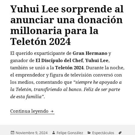
Yuhui Lee sorprende al
anunciar una donación
millonaria para la
Teletón 2024
El querido exparticipante de
Gran Hermano
y
ganador de
El Discípulo del Chef
,
Yuhui Lee
,
también se unió a la
Teletón 2024
. Durante la noche,
el emprendedor y figura de televisión conversó con
los medios, comentando que
“siempre he apoyado a
la Teletón, transfiriendo al banco. Feliz de ser parte
de esta familia”
.
Yuhui Lee sorprende al anunciar una do
Continua leyendo
Publicado
Autor
Categorías
Etique
Noviembre 9, 2024
Felipe González
Espectáculos