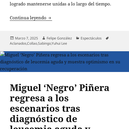
logrado mantenerse unidas a lo largo del tiempo.
Sabingo regresa con nuevas secciones y
Continua leyendo
Publicado
Autor
Categorías
Etiquetas
Marzo 7, 2025
Felipe González
Espectáculos
el
Aclanados
,
Collao
,
Sabingo
,
Yuhui Lee
Miguel ‘Negro’ Piñera
regresa a los
escenarios tras
diagnóstico de
leucemia aguda y