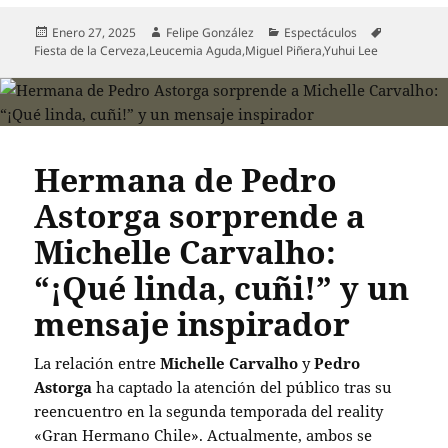
Publicado
Autor
Categorías
Etiquetas
Enero 27, 2025
Felipe González
Espectáculos
el
Fiesta de la Cerveza
,
Leucemia Aguda
,
Miguel Piñera
,
Yuhui Lee
Hermana de Pedro
Astorga sorprende a
Michelle Carvalho:
“¡Qué linda, cuñi!” y un
mensaje inspirador
La relación entre
Michelle Carvalho
y
Pedro
Astorga
ha captado la atención del público tras su
reencuentro en la segunda temporada del reality
«Gran Hermano Chile». Actualmente, ambos se