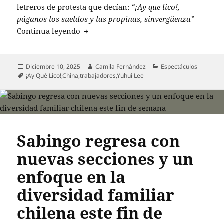
letreros de protesta que decían:
“¡Ay que lico!,
páganos los sueldos y las propinas, sinvergüenza”
Yuhui Lee responde a acusaciones de im
Continua leyendo
Publicado
Autor
Categorías
Diciembre 10, 2025
Camila Fernández
Espectáculos
el
Etiquetas
¡Ay Qué Lico!
,
China
,
trabajadores
,
Yuhui Lee
Sabingo regresa con
nuevas secciones y un
enfoque en la
diversidad familiar
chilena este fin de