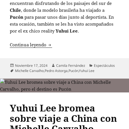
encuentran disfrutando de los paisajes del sur de
Chile
, donde la modelo brasileña ha viajado a
Pucón
para pasar unos días junto al deportista. En
esta ocasión, también se les ha visto acompañados
por el ex chico reality
Yuhui Lee
.
Hermana de Pedro Astorga sorprende a 
Continua leyendo
Publicado
Autor
Categorías
Noviembre 17, 2024
Camila Fernández
Espectáculos
el
Etiquetas
Michelle Carvalho
,
Pedro Astorga
,
Pucón
,
Yuhui Lee
Yuhui Lee bromea
sobre viaje a China con
Michelle Carvalho,