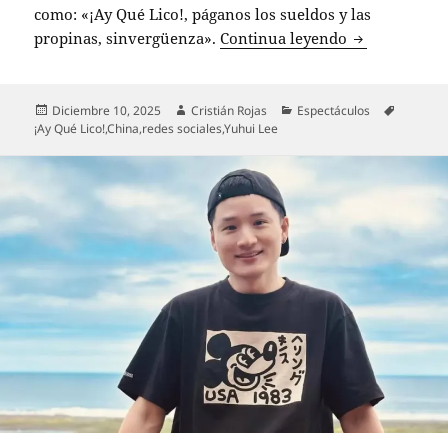
como: «¡Ay Qué Lico!, páganos los sueldos y las
Yuhui Lee res
propinas, sinvergüenza».
Continua leyendo
Publicado
Autor
Categorías
Etiqueta
Diciembre 10, 2025
Cristián Rojas
Espectáculos
el
¡Ay Qué Lico!
,
China
,
redes sociales
,
Yuhui Lee