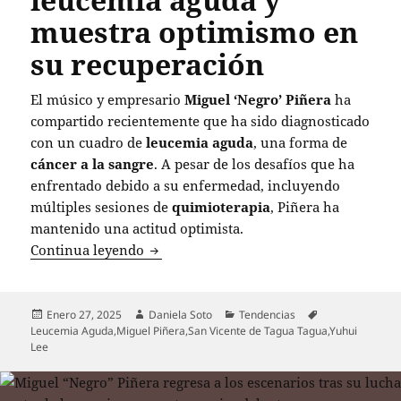
muestra optimismo en
su recuperación
El músico y empresario
Miguel ‘Negro’ Piñera
ha
compartido recientemente que ha sido diagnosticado
con un cuadro de
leucemia aguda
, una forma de
cáncer a la sangre
. A pesar de los desafíos que ha
enfrentado debido a su enfermedad, incluyendo
múltiples sesiones de
quimioterapia
, Piñera ha
mantenido una actitud optimista.
Miguel ‘Negro’ Piñera regresa a los es
Continua leyendo
Publicado
Autor
Categorías
Etiquetas
Enero 27, 2025
Daniela Soto
Tendencias
el
Leucemia Aguda
,
Miguel Piñera
,
San Vicente de Tagua Tagua
,
Yuhui
Lee