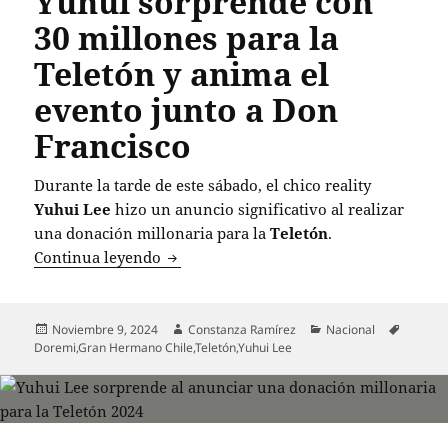
Yuhui sorprende con
30 millones para la
Teletón y anima el
evento junto a Don
Francisco
Durante la tarde de este sábado, el chico reality
Yuhui Lee
hizo un anuncio significativo al realizar
una donación millonaria para la
Teletón
.
Yuhui sorprende con 30 millones para l
Continua leyendo
Publicado
Autor
Categorías
Etiquet
Noviembre 9, 2024
Constanza Ramírez
Nacional
el
Doremi
,
Gran Hermano Chile
,
Teletón
,
Yuhui Lee