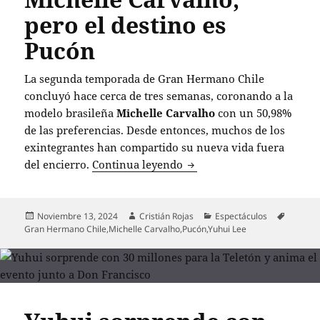
pero el destino es
Pucón
La segunda temporada de Gran Hermano Chile
concluyó hace cerca de tres semanas, coronando a la
modelo brasileña
Michelle Carvalho
con un 50,98%
de las preferencias. Desde entonces, muchos de los
exintegrantes han compartido su nueva vida fuera
Yuhui Lee bromea sobre vi
del encierro.
Continua leyendo
Publicado
Autor
Categorías
Etiquet
Noviembre 13, 2024
Cristián Rojas
Espectáculos
el
Gran Hermano Chile
,
Michelle Carvalho
,
Pucón
,
Yuhui Lee