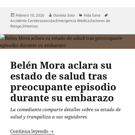
Publicado
Autor
Categorías
Etiquetas
Febrero 10, 2026
Daniela Soto
Vida Sana
el
Accidente Cerebrovascular
,
Emergencia Médica
,
Factores de
Riesgo
,
Síntomas
Belén Mora aclara su
estado de salud tras
preocupante episodio
durante su embarazo
La comediante comparte detalles sobre su estado de
salud y tranquiliza a sus seguidores.
Belén Mora aclara su estado de salud 
Continua leyendo