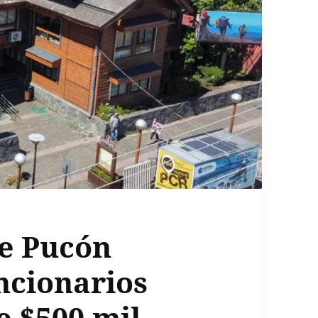
e Pucón
ncionarios
e $500 mil