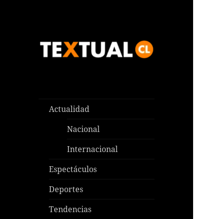
Las noticias que pasan aquí y
TEXTUAL
en todas partes
Actualidad
Nacional
Internacional
Espectáculos
Deportes
Tendencias