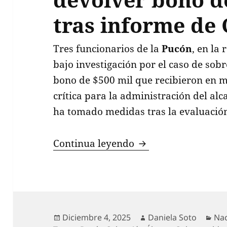
tras informe de 
Tres funcionarios de la
Pucón
, en la
bajo investigación por el caso de sob
bono de $500 mil que recibieron en m
crítica para la administración del al
ha tomado medidas tras la evaluació
Municipalidad de P
Continua leyendo
Publicado
Autor
Cat
Diciembre 4, 2025
Daniela Soto
Nac