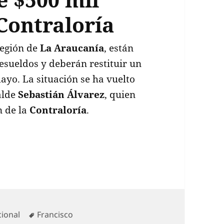
Contraloría
 región de
La Araucanía
, están
resueldos y deberán restituir un
ayo. La situación se ha vuelto
calde
Sebastián Álvarez
, quien
n de la
Contraloría
.
ucón ordena a tres funcionarios devolver bono de
egorías
Etiquetas
ional
Francisco