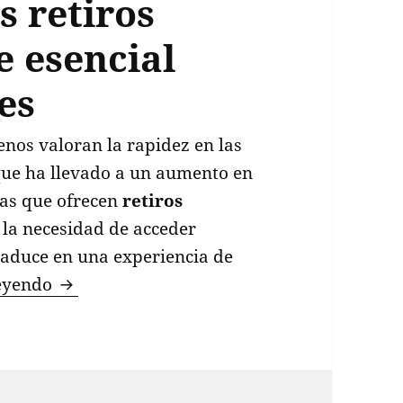
s retiros
e esencial
es
enos valoran la rapidez en las
 que ha llevado a un aumento en
tas que ofrecen
retiros
a la necesidad de acceder
traduce en una experiencia de
Apuestas online en Chile: la inmediatez de
leyendo