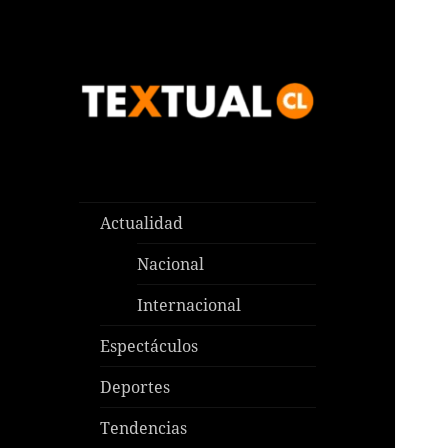
Las noticias que pasan aquí y
TEXTUAL
en todas partes
Actualidad
Nacional
Internacional
Espectáculos
Deportes
Tendencias