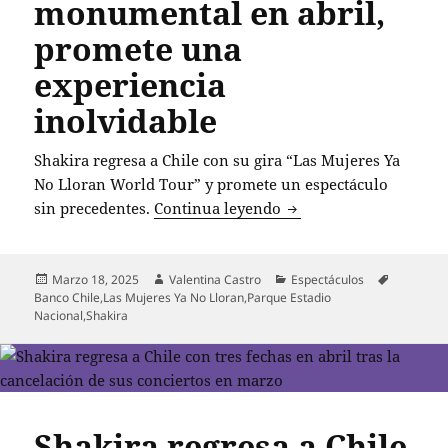
monumental en abril,
promete una
experiencia
inolvidable
Shakira regresa a Chile con su gira “Las Mujeres Ya
No Lloran World Tour” y promete un espectáculo
Shakira anuncia su re
sin precedentes.
Continua leyendo
Publicado
Autor
Categorías
Etiquetas
Marzo 18, 2025
Valentina Castro
Espectáculos
el
Banco Chile
,
Las Mujeres Ya No Lloran
,
Parque Estadio
Nacional
,
Shakira
Shakira regresa a Chile