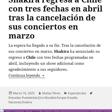
con tres fechas en abril
tras la cancelación de
sus conciertos en
marzo
La espera ha llegado a su fin. Tras la cancelación de
sus conciertos en marzo,
Shakira
ha anunciado su
regreso a
Chile
con tres fechas programadas en
abril, incluyendo un show adicional como
agradecimiento a sus seguidores.
Shakira regresa a Chile con tres fechas 
Continua leyendo
Publicado
Autor
Categorías
Etiquetas
Marzo 16, 2025
Matías Pérez
Espectáculos
el
Entradas Puntoticket
,
Gira Mundial
,
Parque Estadio
Nacional
,
Shakira