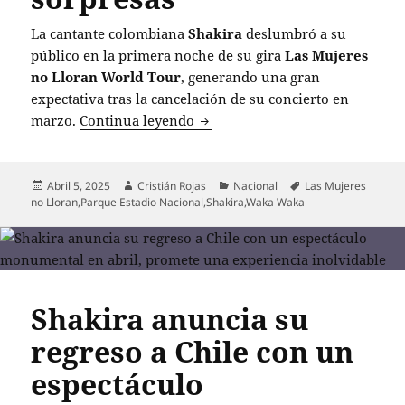
La cantante colombiana
Shakira
deslumbró a su
público en la primera noche de su gira
Las Mujeres
no Lloran World Tour
, generando una gran
expectativa tras la cancelación de su concierto en
Shakira desata la euforia en su 
marzo.
Continua leyendo
Publicado
Autor
Categorías
Etiquetas
Abril 5, 2025
Cristián Rojas
Nacional
Las Mujeres
el
no Lloran
,
Parque Estadio Nacional
,
Shakira
,
Waka Waka
Shakira anuncia su
regreso a Chile con un
espectáculo