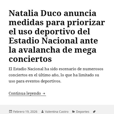
Natalia Duco anuncia
medidas para priorizar
el uso deportivo del
Estadio Nacional ante
la avalancha de mega
conciertos
El Estadio Nacional ha sido escenario de numerosos
conciertos en el último año, lo que ha limitado su
uso para eventos deportivos.
Natalia Duco anuncia medidas para prio
Continua leyendo
Publicado
Autor
Categorías
Etiquetas
Febrero 19, 2026
Valentina Castro
Deportes