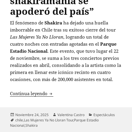
shakiramanía se
apoderó del país”
El fenómeno de
Shakira
ha dejado una huella
imborrable en Chile tras su exitoso cierre del tour
Las Mujeres Ya No Lloran
, logrando un total de
cuatro noches con entradas agotadas en el
Parque
Estadio Nacional
. Este evento, que tuvo lugar el 22
de noviembre, se suma a los tres conciertos previos
realizados en abril, consolidando a la artista como la
primera en llenar este icónico recinto en cuatro
ocasiones, con más de 200,000 asistentes en total.
Shakira hace historia en Chile con cuat
Continua leyendo
Publicado
Autor
Categorías
Noviembre 24, 2025
Valentina Castro
Espectáculos
el
Etiquetas
chile
,
Las Mujeres Ya No Lloran Tour
,
Parque Estadio
Nacional
,
Shakira