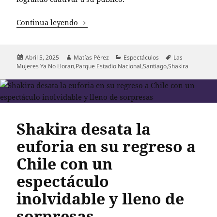
Shakira desata la locura en su primer c
Continua leyendo
Publicado
Autor
Categorías
Etiquetas
Abril 5, 2025
Matías Pérez
Espectáculos
Las
el
Mujeres Ya No Lloran
,
Parque Estadio Nacional
,
Santiago
,
Shakira
Shakira desata la
euforia en su regreso a
Chile con un
espectáculo
inolvidable y lleno de
sorpresas