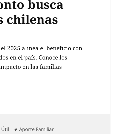
onto busca
s chilenas
el 2025 alinea el beneficio con
s en el país. Conoce los
impacto en las familias
mento del 4.5% en el monto busca aliviar a famil
gorías
Etiquetas
 Útil
Aporte Familiar