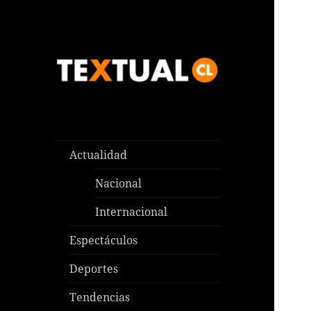
Las noticias que pasan aquí y
TEXTUAL
en todas partes
Actualidad
Nacional
Internacional
Espectáculos
Deportes
Tendencias