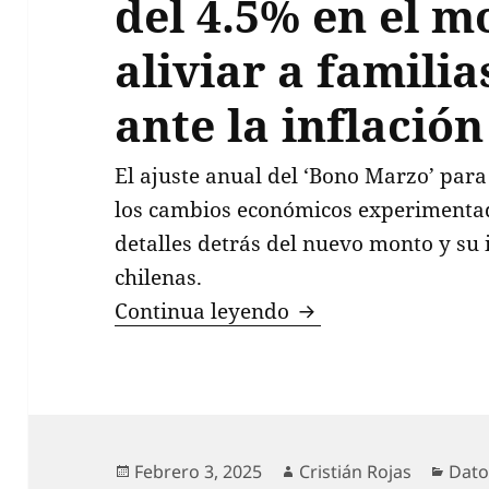
del 4.5% en el m
aliviar a familia
ante la inflación
El ajuste anual del ‘Bono Marzo’ para 
los cambios económicos experimentado
detalles detrás del nuevo monto y su 
chilenas.
Bono Marzo 2025: Au
Continua leyendo
Publicado
Autor
Cate
Febrero 3, 2025
Cristián Rojas
Dato