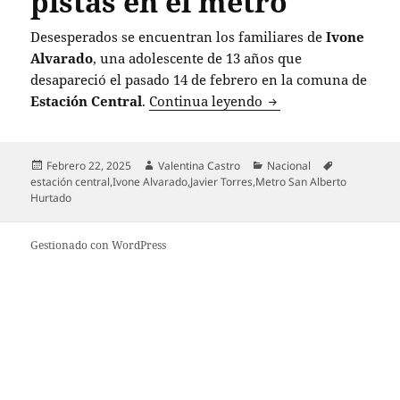
pistas en el metro
Desesperados se encuentran los familiares de
Ivone
Alvarado
, una adolescente de 13 años que
desapareció el pasado 14 de febrero en la comuna de
Familia de Ivone Alv
Estación Central
.
Continua leyendo
Publicado
Autor
Categorías
Etiquetas
Febrero 22, 2025
Valentina Castro
Nacional
el
estación central
,
Ivone Alvarado
,
Javier Torres
,
Metro San Alberto
Hurtado
Gestionado con WordPress