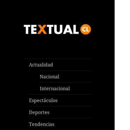
Las noticias que pasan aquí y
TEXTUAL
en todas partes
Actualidad
Nacional
Internacional
Espectáculos
Deportes
Tendencias