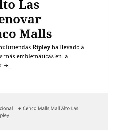
lto Las
renovar
nco Malls
multitiendas
Ripley
ha llevado a
les más emblemáticas en la
Ripley cierra su emblemática tienda en Mall Alt
do
tegorías
Etiquetas
cional
Cenco Malls
,
Mall Alto Las
ipley