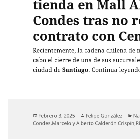
tienda en Mall A
Condes tras no 
contrato con Ce
Recientemente, la cadena chilena de 
cabo el cierre de una de sus sucursa
ciudad de
Santiago
.
Continua leyen
Publicado
Autor
Ca
Febrero 3, 2025
Felipe González
Na
el
Condes
,
Marcelo y Alberto Calderón Crispín
,
R