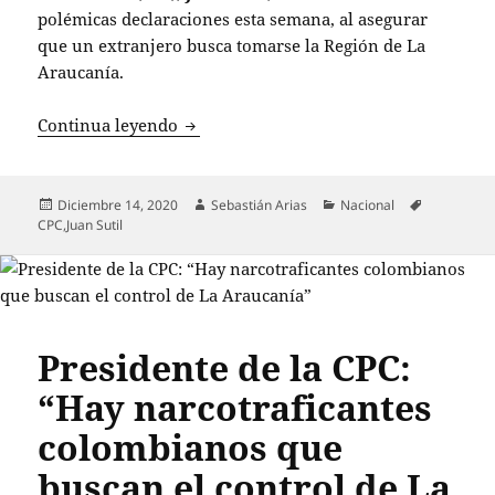
polémicas declaraciones esta semana, al asegurar
que un extranjero busca tomarse la Región de La
Araucanía.
Presidente de la CPC lanzó preocupante
Continua leyendo
Publicado
Autor
Categorías
Etiquetas
Diciembre 14, 2020
Sebastián Arias
Nacional
el
CPC
,
Juan Sutil
Presidente de la CPC:
“Hay narcotraficantes
colombianos que
buscan el control de La