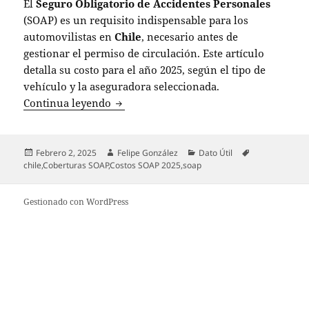
El
Seguro Obligatorio de Accidentes Personales
(SOAP) es un requisito indispensable para los
automovilistas en
Chile
, necesario antes de
gestionar el permiso de circulación. Este artículo
detalla su costo para el año 2025, según el tipo de
vehículo y la aseguradora seleccionada.
SOAP 2025: ¿Cuánto costará el seguro ob
Continua leyendo
Publicado
Autor
Categorías
Etiquetas
Febrero 2, 2025
Felipe González
Dato Útil
el
chile
,
Coberturas SOAP
,
Costos SOAP 2025
,
soap
Gestionado con WordPress