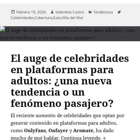
Publicado
Autor
Categorías
Etiquetas
Febrero 19, 2026
Valentina Castro
Tendencias
el
Celebridades
,
Cobertura
,
Gala
,
Viña del Mar
El auge de celebridades
en plataformas para
adultos: ¿una nueva
tendencia o un
fenómeno pasajero?
El reciente aumento de celebridades que optan por
generar contenido en plataformas para adultos,
como
OnlyFans
,
Onfayer
y
Arsmate
, ha dado
El auge de celeb
mucho de qué hablar.
Continua leyendo