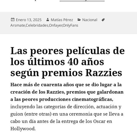
Publicado
Autor
Categorías
Etiquetas
Enero 13, 2025
Matías Pérez
Nacional
el
Arsmate
,
Celebridades
,
Onfayer
,
OnlyFans
Las peores películas de
los últimos 40 años
según premios Razzies
Hace más de cuarenta años que se dio lugar a la
creación de los Razzies, premios que galardonan
a las peores producciones cinematográficas,
incluyendo las categorías de dirección, actuación y
guion (entre otras) en una ceremonia que se lleva a
cabo un día antes de la entrega de los Oscar en
Hollywood.