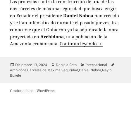
Las protestas contra la construcción de una de las
dos cárceles de máxima seguridad que busca erigir
en Ecuador el presidente
Daniel Noboa
han crecido
y se han intensificado durante el pasado jueves, tras
conocerse que el Gobierno ya ha adjudicado la obra
proyectada en
Archidona
, una población de la
Protestas en Ec
Amazonía ecuatoriana.
Continua leyendo
Publicado
Autor
Categorías
Etiquetas
Diciembre 13, 2024
Daniela Soto
Internacional
el
Archidona
,
Cárceles de Máxima Seguridad
,
Daniel Noboa
,
Nayib
Bukele
Gestionado con WordPress