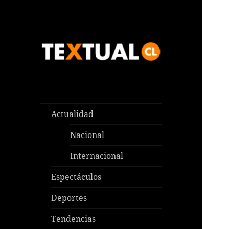
Las noticias que pasan aquí y
TEXTUAL
en todas partes
Actualidad
Nacional
Internacional
Espectáculos
Deportes
Tendencias