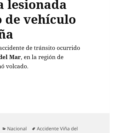
a lesionada
 de vehículo
ña
accidente de tránsito ocurrido
del Mar
, en la región de
nó volcado.
del Mar deja una persona lesionada tras volcamie
Categorías
Etiquetas
Nacional
Accidente Viña del