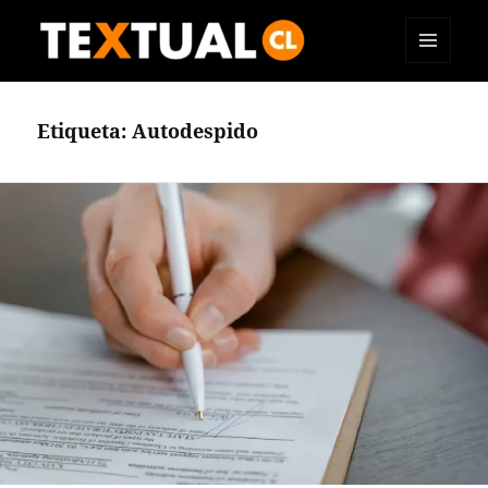
MENÚ
TEXTUAL
Y
WIDGETS
Etiqueta:
Autodespido