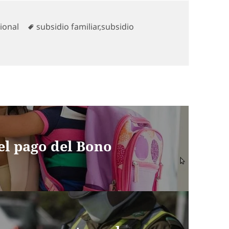
egorías
Etiquetas
ional
subsidio familiar
,
subsidio
 el pago del Bono