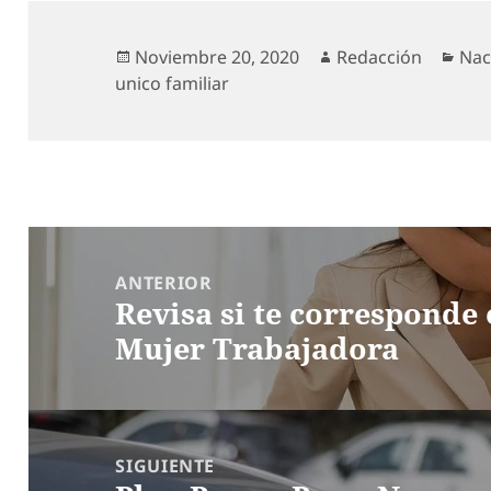
Publicado
Autor
Cat
Noviembre 20, 2020
Redacción
Nac
el
unico familiar
Navegación
de
ANTERIOR
Revisa si te corresponde
entradas
Entrada
Mujer Trabajadora
anterior:
SIGUIENTE