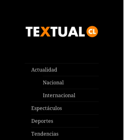
Las noticias que pasan aquí y
TEXTUAL
en todas partes
Actualidad
Nacional
Internacional
Espectáculos
Deportes
Tendencias