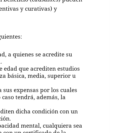
ntivas y curativas) y
guientes:
d, a quienes se acredite su
.
e edad que acrediten estudios
za básica, media, superior u
 sus expensas por los cuales
o caso tendrá, además, la
iten dicha condición con un
ción.
pacidad mental, cualquiera sea
n con un certificado de la