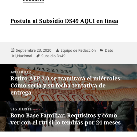
Postula al Subsidio DS49 AQUI en línea
Publicado
Autor
Categorías
Septiembre 23, 2020
Equipo de Redacción
Dato
el
Etiquetas
Útil
,
Nacional
Subsidio Ds49
Navegación
ANTERIOR
de
Retiro AFP 2.0 se tramitará el miércoles:
Entrada
entradas
Cómo sería y su fecha tentativa de
anterior:
entrega
SIGUIENTE
Bono Base Familiar: Requisitos y cómo
Entrada
ver con el rut si lo tendrás por 24 meses
siguiente: