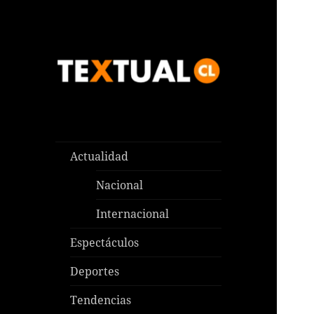
Las noticias que pasan aquí y
TEXTUAL
en todas partes
Actualidad
Nacional
Internacional
Espectáculos
Deportes
Tendencias