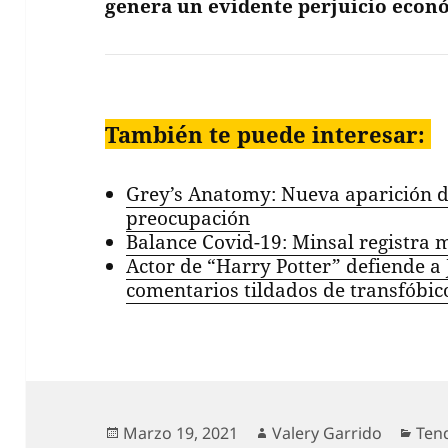
genera un evidente perjuicio econ
También te puede interesar:
Grey’s Anatomy: Nueva aparición d
preocupación
Balance Covid-19: Minsal registra 
Actor de “Harry Potter” defiende a 
comentarios tildados de transfóbic
Publicado
Autor
Cat
Marzo 19, 2021
Valery Garrido
Ten