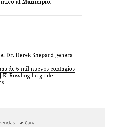
ómico al Municipio
.
el Dr. Derek Shepard genera
más de 6 mil nuevos contagios
J.K. Rowling luego de
os
egorías
Etiquetas
dencias
Canal