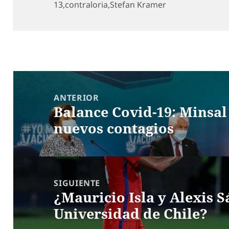
el
13
,
contraloria
,
Stefan Kramer
Navegación
de
ANTERIOR
Balance Covid-19: Minsal
entradas
Entrada
nuevos contagios
anterior:
SIGUIENTE
¿Mauricio Isla y Alexis 
Entrada
Universidad de Chile?
siguiente: