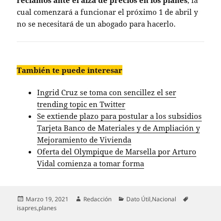
reclamos ante el alza de precios en los planes
, la
cual comenzará a funcionar el próximo 1 de abril y
no se necesitará de un abogado para hacerlo.
También te puede interesar
Ingrid Cruz se toma con sencillez el ser
trending topic en Twitter
Se extiende plazo para postular a los subsidios
Tarjeta Banco de Materiales y de Ampliación y
Mejoramiento de Vivienda
Oferta del Olympique de Marsella por Arturo
Vidal comienza a tomar forma
Publicado
Autor
Categorías
Etiquetas
Marzo 19, 2021
Redacción
Dato Útil
,
Nacional
el
isapres
,
planes