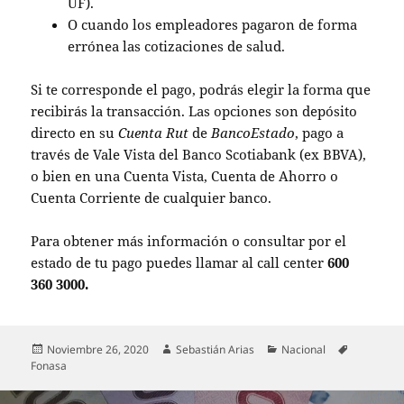
UF).
O cuando los empleadores pagaron de forma
errónea las cotizaciones de salud.
Si te corresponde el pago, podrás elegir la forma que
recibirás la transacción. Las opciones son depósito
directo en su
Cuenta Rut
de
BancoEstado
, pago a
través de Vale Vista del Banco Scotiabank (ex BBVA),
o bien en una Cuenta Vista, Cuenta de Ahorro o
Cuenta Corriente de cualquier banco.
Para obtener más información o consultar por el
estado de tu pago puedes llamar al call center
600
360 3000.
Publicado
Autor
Categorías
Etiquetas
Noviembre 26, 2020
Sebastián Arias
Nacional
el
Fonasa
Navegación