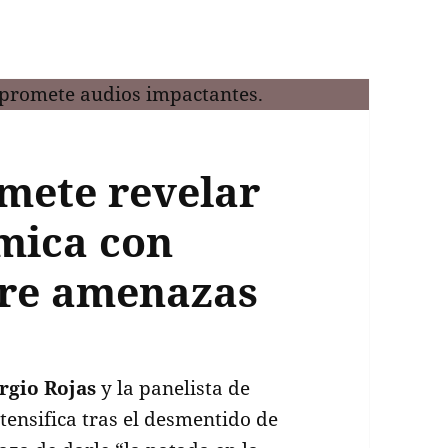
omete revelar
émica con
bre amenazas
rgio Rojas
y la panelista de
intensifica tras el desmentido de