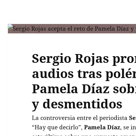
Sergio Rojas pr
audios tras pol
Pamela Díaz so
y desmentidos
La controversia entre el periodista
Se
“Hay que decirlo”,
Pamela Díaz
, se 