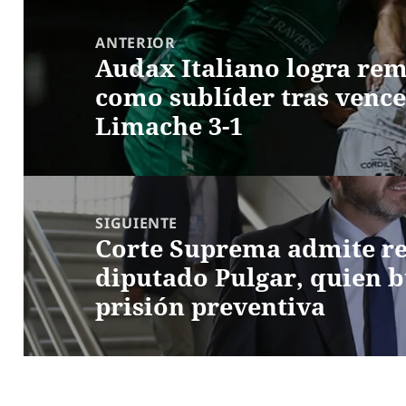
Navegación
de
ANTERIOR
Audax Italiano logra rem
entradas
Entrada
como sublíder tras vence
anterior:
Limache 3-1
SIGUIENTE
Corte Suprema admite r
Entrada
diputado Pulgar, quien b
siguiente:
prisión preventiva