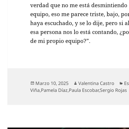
verdad que no me está desmintiendo a
equipo, eso me parece triste, bajo, po
haya escuchado, y se lo dije, pero si 
esa persona nos lo está contando, ¿p
de mi propio equipo?”.
Publicado
Autor
Ca
Marzo 10, 2025
Valentina Castro
Es
el
Viña
,
Pamela Díaz
,
Paula Escobar
,
Sergio Rojas