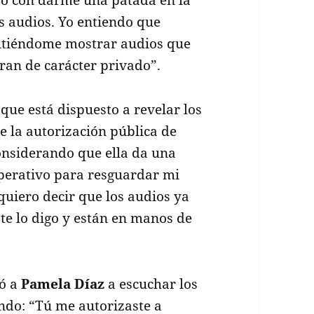
ó con darme una patada en la
s audios. Yo entiendo que
itiéndome mostrar audios que
ran de carácter privado”.
que está dispuesto a revelar los
 la autorización pública de
considerando que ella da una
mperativo para resguardar mi
quiero decir que los audios ya
e lo digo y están en manos de
tó a
Pamela Díaz
a escuchar los
ando: “Tú me autorizaste a