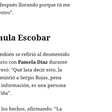
 después llorando porque tú me
estro”.
aula Escobar
mbién se refirió al desmentido
licto con
Pamela Díaz
durante
esó: “Qué lata decir esto, la
intió a Sergio Rojas, pena
 información, es una persona
Viña”.
 los hechos, afirmando: “La