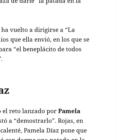
za de darle “la patada en la
ha vuelto a dirigirse a “La
os que ella envió, en los que se
para “el beneplácito de todos
.
az
ó el reto lanzado por
Pamela
nstó a “demostrarlo”. Rojas, en
 calenté, Pamela Díaz pone que