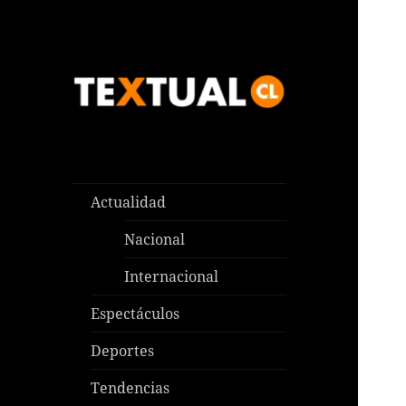
Las noticias que pasan aquí y
TEXTUAL
en todas partes
Actualidad
Nacional
Internacional
Espectáculos
Deportes
Tendencias