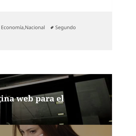
Categorías
Etiquetas
Economía
,
Nacional
Segundo
gina web para el