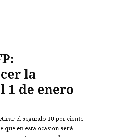
FP:
cer la
l 1 de enero
retirar el segundo 10 por ciento
te que en esta ocasión
será