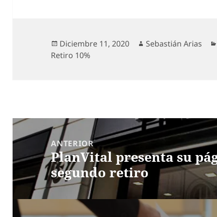
Publicado
Autor
Diciembre 11, 2020
Sebastián Arias
el
Retiro 10%
Navegación
de
ANTERIOR
PlanVital presenta su pá
entradas
Entrada
segundo retiro
anterior: