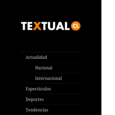
Las noticias que pasan aquí y
TEXTUAL
en todas partes
Actualidad
Nacional
Internacional
Espectáculos
Deportes
Tendencias