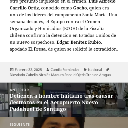
otro presunto implicado en el crimen,
Luis Alfredo
Carrillo Ortiz
, conocido como
Gocho
, quien era
uno de los líderes del campamento Santa Marta. Una
semana después, el Equipo contra el Crimen
Organizado y Homicidios (ECOH) de la Fiscalía
chilena confirmó la detención en Estados Unidos de
un nuevo sospechoso,
Edgar Benítez Rubio
,
apodado
El Fresa
, de quien se solicitó la extradición.
Publicado
Autor
Categorías
Etiquetas
Febrero 22, 2025
Camila Fernández
Nacional
el
Diosdado Cabello
,
Nicolás Maduro
,
Ronald Ojeda
,
Tren de Aragua
Navegación
ANTERIOR
de
Detienen a hombre haitiano tras causar
Entrada
entradas
destrozos en el Aeropuerto Nuevo
anterior:
Pudahuel de Santiago
SIGUIENTE