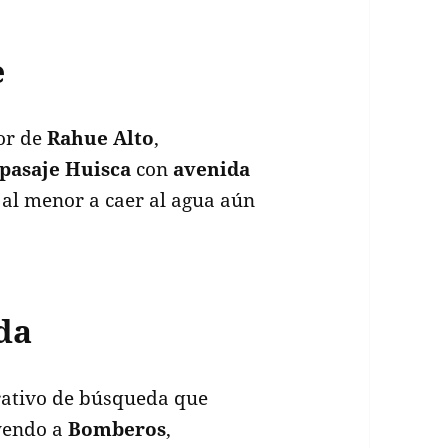
e
tor de
Rahue Alto
,
pasaje Huisca
con
avenida
n al menor a caer al agua aún
da
erativo de búsqueda que
uyendo a
Bomberos
,