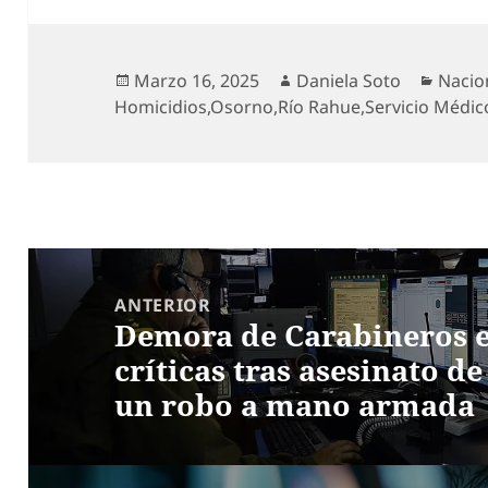
Publicado
Autor
Categ
Marzo 16, 2025
Daniela Soto
Nacio
el
Homicidios
,
Osorno
,
Río Rahue
,
Servicio Médic
Navegación
de
ANTERIOR
Demora de Carabineros 
entradas
Entrada
críticas tras asesinato 
anterior:
un robo a mano armada