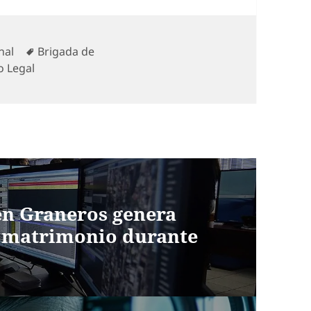
orías
Etiquetas
nal
Brigada de
o Legal
en Graneros genera
de matrimonio durante