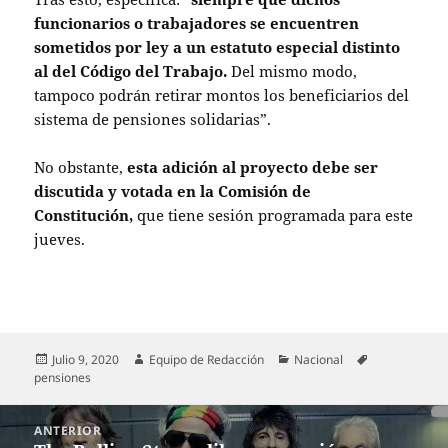
funcionarios o trabajadores se encuentren
sometidos por ley a un estatuto especial distinto
al del Código del Trabajo.
Del mismo modo,
tampoco podrán retirar montos los beneficiarios del
sistema de pensiones solidarias”.
No obstante,
esta adición al proyecto debe ser
discutida y votada en la Comisión de
Constitución,
que tiene sesión programada para este
jueves.
Publicado
Autor
Categorías
Etiquetas
Julio 9, 2020
Equipo de Redacción
Nacional
el
pensiones
Navegación
ANTERIOR
de