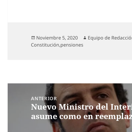
Publicado
Autor
Noviembre 5, 2020
Equipo de Redacci
el
Constitución
,
pensiones
Navegación
de
ANTERIOR
Nuevo Ministro del Inter
entradas
Entrada
asume como en reemplazo
anterior: