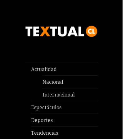
Las noticias que pasan aquí y
TEXTUAL
en todas partes
Actualidad
Nacional
Internacional
Espectáculos
Deportes
Tendencias