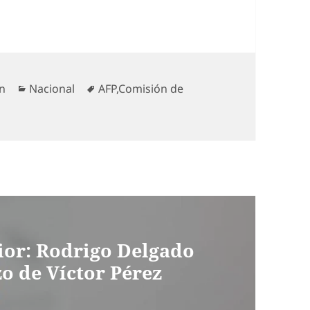
Categorías
Etiquetas
ón
Nacional
AFP
,
Comisión de
ior: Rodrigo Delgado
 de Víctor Pérez