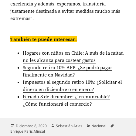
excelencia y además, esperamos, transitoria
justamente destinada a evitar medidas mucho más
extremas”.
También te puede interesar:
Hogares con niños en Chile: A más de la mitad
no les alcanza para costear gastos
Segundo retiro 10% AFP: ¿Se podrá pagar
finalmente en Navidad?
Impuestos al segundo retiro 10%: ¿Solicitar el
dinero en diciembre o en enero?
Feriado 8 de diciembre: ¿Irrenunciable?
¿Cómo funcionará el comercio?
Publicado
Autor
Categorías
Etiquetas
Diciembre 8, 2020
Sebastián Arias
Nacional
el
Enrique Paris
,
Minsal