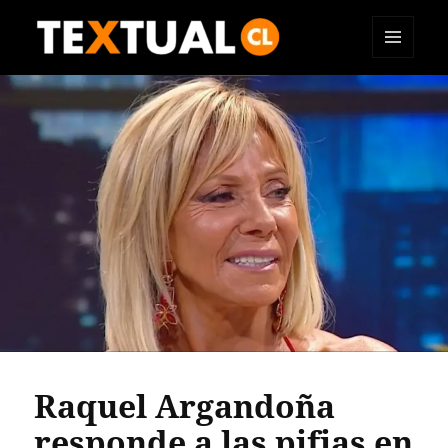
MENÚ
TEXTUAL
Y
WIDGETS
Raquel Argandoña
responde a las pifias en