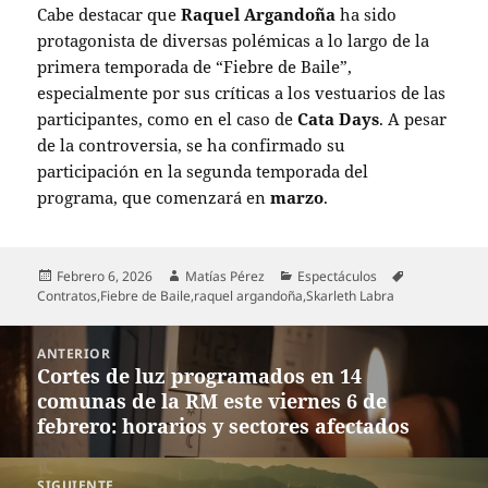
Cabe destacar que
Raquel Argandoña
ha sido
protagonista de diversas polémicas a lo largo de la
primera temporada de “Fiebre de Baile”,
especialmente por sus críticas a los vestuarios de las
participantes, como en el caso de
Cata Days
. A pesar
de la controversia, se ha confirmado su
participación en la segunda temporada del
programa, que comenzará en
marzo
.
Publicado
Autor
Categorías
Etiquetas
Febrero 6, 2026
Matías Pérez
Espectáculos
el
Contratos
,
Fiebre de Baile
,
raquel argandoña
,
Skarleth Labra
Navegación
ANTERIOR
de
Cortes de luz programados en 14
Entrada
entradas
comunas de la RM este viernes 6 de
anterior:
febrero: horarios y sectores afectados
SIGUIENTE