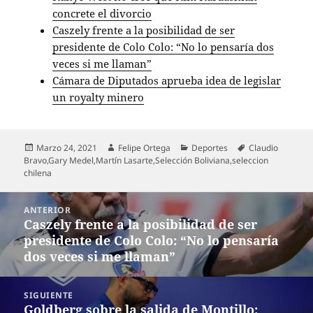
concrete el divorcio
Caszely frente a la posibilidad de ser
presidente de Colo Colo: “No lo pensaría dos
veces si me llaman”
Cámara de Diputados aprueba idea de legislar
un royalty minero
Publicado
Autor
Categorías
Etiquetas
Marzo 24, 2021
Felipe Ortega
Deportes
Claudio
el
Bravo
,
Gary Medel
,
Martín Lasarte
,
Selección Boliviana
,
seleccion
chilena
Navegación
ANTERIOR
de
Caszely frente a la posibilidad de ser
Entrada
entradas
presidente de Colo Colo: “No lo pensaría
anterior:
dos veces si me llaman”
SIGUIENTE
Goldberg sobre la salida de Montillo:
Entrada