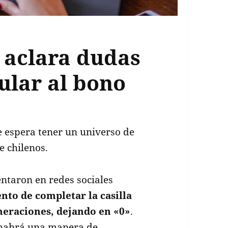
I aclara dudas
ular al bono
 espera tener un universo de
e chilenos.
ntaron en redes sociales
to de completar la casilla
neraciones, dejando en «0»
.
 habrá una manera de