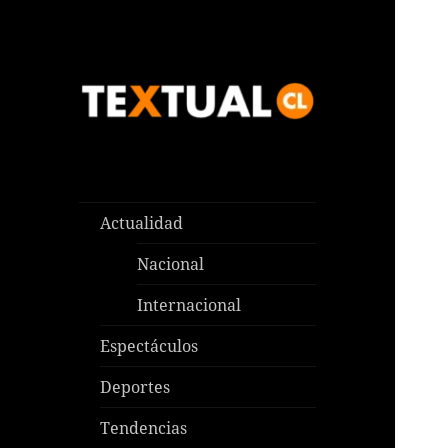
Las noticias que pasan aquí y
TEXTUAL
en todas partes
Actualidad
Nacional
Internacional
Espectáculos
Deportes
Tendencias