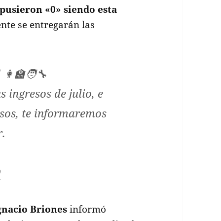
 pusieron «0» siendo esta
nte se entregarán las
‍🏫🧑‍🔧
 ingresos de julio, e
esos, te informaremos
r.
0
gnacio Briones
informó