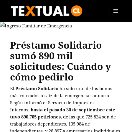
MENÚ
TEXTUAL
Y
WIDGETS
Préstamo Solidario
sumó 890 mil
solicitudes: Cuándo y
cómo pedirlo
El
Préstamo Solidario
ha sido uno de los bonos
más cotizados a raíz de la emergencia sanitaria.
Según informó el Servicio de Impuestos
Internos,
hasta el pasado 30 de septiembre este
tuvo 890.705 peticiones
, de las que 725.824 son de
trabajadores dependientes, 135.984 de
independientes, y 28.897 a empresarios individuales.