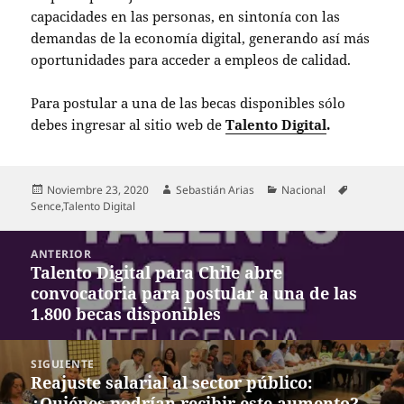
capacidades en las personas, en sintonía con las
demandas de la economía digital, generando así más
oportunidades para acceder a empleos de calidad.
Para postular a una de las becas disponibles sólo
debes ingresar al sitio web de
Talento Digital
.
Publicado
Autor
Categorías
Etiquetas
Noviembre 23, 2020
Sebastián Arias
Nacional
el
Sence
,
Talento Digital
Navegación
ANTERIOR
de
Talento Digital para Chile abre
Entrada
entradas
convocatoria para postular a una de las
anterior:
1.800 becas disponibles
SIGUIENTE
Reajuste salarial al sector público:
Entrada
¿Quiénes podrían recibir este aumento?
siguiente: