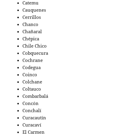
Catemu
Cauquenes
Cerrillos
Chanco
Chañaral
Chépica
Chile Chico
Cobquecura
Cochrane
Codegua
Coinco
Colchane
Coltauco
Combarbalá
Concón
Conchalí
Curacautín
Curacaví
El Carmen