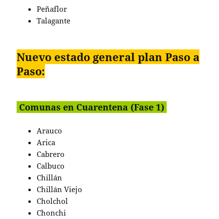
Peñaflor
Talagante
Nuevo estado general plan Paso a
Paso:
Comunas en Cuarentena (Fase 1)
Arauco
Arica
Cabrero
Calbuco
Chillán
Chillán Viejo
Cholchol
Chonchi