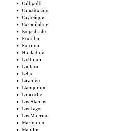
Collipulli
Constitución
Coyhaique
Curanilahue
Empedrado
Frutillar
Futrono
Hualaihué
La Unión
Lautaro
Lebu
Licantén
Llanquihue
Loncoche
Los Álamos
Los Lagos
Los Muermos
Mariquina
Maullín