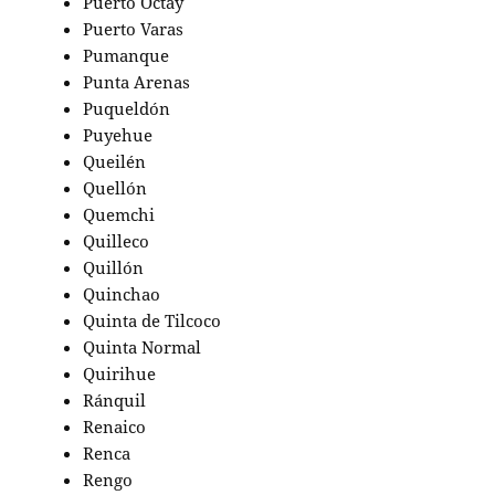
Puerto Octay
Puerto Varas
Pumanque
Punta Arenas
Puqueldón
Puyehue
Queilén
Quellón
Quemchi
Quilleco
Quillón
Quinchao
Quinta de Tilcoco
Quinta Normal
Quirihue
Ránquil
Renaico
Renca
Rengo