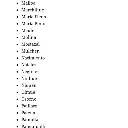
Malloa
Marchihue
María Elena
María Pinto
Maule
Molina
Mostazal
Mulchén
Nacimiento
Natales
Negrete
Ninhue
Ñiquén
Olmué
Osorno
Paillaco
Palena
Palmilla
Panguipulli