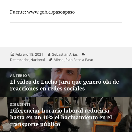
Fuente:
www.gob.cl/pasoapaso
Publicado
Autor
Categorías
Febrero 18, 2021
Sebastián Arias
el
Etiquetas
Destacados
,
Nacional
Minsal
,
Plan Paso a Paso
Navegación
ANTERIOR
de
El vídeo de Lucho Jara que generó ola de
Entrada
entradas
reacciones en redes sociales
anterior:
SIGUIENTE
Diferenciar horario laboral reduciría
Entrada
hasta en un 40% el hacinamiento en el
siguiente:
transporte público