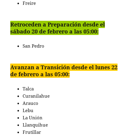
Freire
Retroceden a Preparación desde el
sábado 20 de febrero a las 05:00:
San Pedro
Avanzan a Transición desde el lunes 22
de febrero a las 05:00:
Talca
Curanilahue
Arauco
Lebu
La Unión
Llanquihue
Frutillar