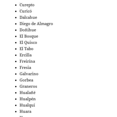
Curepto
Curicó
Dalcahue
Diego de Almagro
Doñihue
El Bosque
El Quisco
El Tabo
Ercilla
Freirina
Fresia
Galvarino
Gorbea
Graneros
Hualañé
Hualpén
Hualqui
Huara