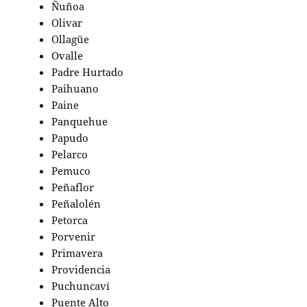
Ñuñoa
Olivar
Ollagüe
Ovalle
Padre Hurtado
Paihuano
Paine
Panquehue
Papudo
Pelarco
Pemuco
Peñaflor
Peñalolén
Petorca
Porvenir
Primavera
Providencia
Puchuncaví
Puente Alto