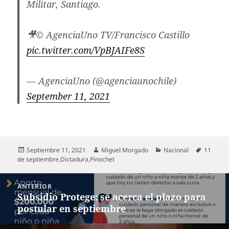
Militar, Santiago.
🎥© AgenciaUno TV/Francisco Castillo
pic.twitter.com/VpBJAIFe8S
— AgenciaUno (@agenciaunochile)
September 11, 2021
Publicado
Autor
Categorías
Etiqueta
Septiembre 11, 2021
Miguel Morgado
Nacional
11
el
de septiembre
,
Dictadura
,
Pinochet
Navegación
ANTERIOR
de
Subsidio Protege: se acerca el plazo para
Entrada
entradas
postular en septiembre
anterior: